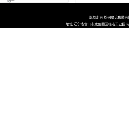
版权所有 鞍钢建设集团
地址:辽宁省营口市鲅鱼圈区临港工业园 电话:086-0417